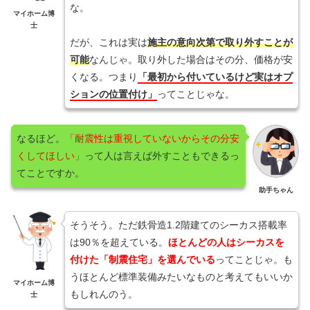
な。
マイホーム博
士
だが、これは実は
施主の意向次第で取り外すことが
可能
なんじゃ。取り外した場合はその分、価格が安
くなる。つまり
「最初から付いているけど実はオプ
ションの位置付け」
ってことじゃな。
なるほど。
「耐震性は重視していないからその分安
くしてほしい」
って人は言えば外すこともできるっ
てことですか。
助手ちゃん
そうそう。ただ鉄骨造1.2階建てのシーカス搭載率
は90％を超えている。
ほとんどの人はシーカスを
付けた「制震住宅」を選んでいる
ってことじゃ。も
うほとんど標準装備みたいなものと考えてもいいか
マイホーム博
もしれんのう。
士