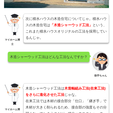
次に積水ハウスの木造住宅についてじゃ。積水ハウ
スの木造住宅は
「木造シャーウッド工法」
という、
これまた積水ハウスオリジナルの工法を採用してい
るんじゃ。
マイホーム博
士
木造シャーウッド工法はどんな工法なんですか？
助手ちゃん
木造シャーウッド工法は
木造軸組み工法(在来工法)
をさらに進化させた工法
じゃな。
在来工法では木材の接合部分「仕口」「継ぎ手」で
木材が大きく削られるため、接合部の強度もその分
マイホーム博