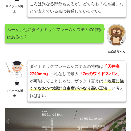
ころは異なる部分もあるが、どちらも「柱や梁」な
マイホーム博
どで支えている点は共通しているぞい。
士
ふーん、他にダイナミックフレームシステムの特徴
はあるの？
たぬきちゃん
ダイナミックフレームシステムの特徴は
「
天井高
2740mm」
、柱なしで最大
「7mのワイドスパン」
が可能ってことじゃな。ザックリ言えば
「地震に強
くてなおかつ設計自由度がかなり高い工法」
と考え
マイホーム博
ればよい！
士