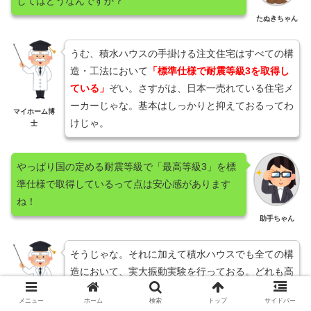
してはどうなんですか？
たぬきちゃん
うむ、積水ハウスの手掛ける注文住宅はすべての構
造・工法において
「標準仕様で耐震等級3を取得し
ている」
ぞい。さすがは、日本一売れている住宅メ
ーカーじゃな。基本はしっかりと抑えておるってわ
マイホーム博
けじゃ。
士
やっぱり国の定める耐震等級で「最高等級3」を標
準仕様で取得しているって点は安心感があります
ね！
助手ちゃん
そうじゃな。それに加えて積水ハウスでも全ての構
造において、実大振動実験を行っておる。どれも高
い水準の結果が出ているから、
積水ハウスの耐震性
メニュー
ホーム
検索
トップ
サイドバー
は十分高いと考えて良い
と思うぞい！