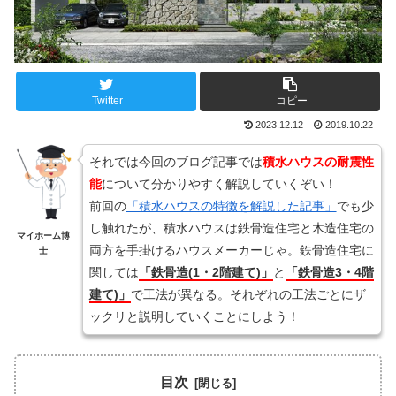
Twitter
コピー
2023.12.12
2019.10.22
それでは今回のブログ記事では
積水ハウスの耐震性
能
について分かりやすく解説していくぞい！
前回の
「積水ハウスの特徴を解説した記事」
でも少
し触れたが、積水ハウスは鉄骨造住宅と木造住宅の
マイホーム博
両方を手掛けるハウスメーカーじゃ。鉄骨造住宅に
士
関しては
「鉄骨造(1・2階建て)」
と
「鉄骨造3・4階
建て)」
で工法が異なる。それぞれの工法ごとにザ
ックリと説明していくことにしよう！
目次