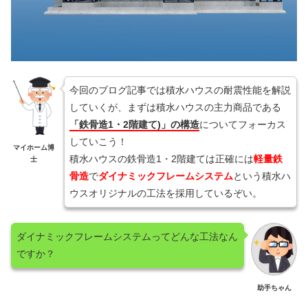
今回のブログ記事では積水ハウスの耐震性能を解説
していくが、まずは積水ハウスの主力商品である
「鉄骨造1・2階建て)」の構造
についてフォーカス
していこう！
マイホーム博
積水ハウスの鉄骨造1・2階建ては正確には
軽量鉄
士
骨造
で
ダイナミックフレームシステム
という積水ハ
ウスオリジナルの工法を採用しているぞい。
ダイナミックフレームシステムってどんな工法なん
ですか？
助手ちゃん