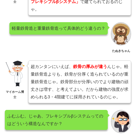
フレキシブルβシステム」
で建てられておるのじ
士
ゃ。
軽量鉄骨造と重量鉄骨造って具体的どう違うの？
たぬきちゃん
超カンタンにいえば、
鉄骨の厚みが違う
んじゃ。軽
量鉄骨造よりも、鉄骨が分厚く造られているのが重
量鉄骨造じゃ。鉄骨部分が分厚いのでより建物の頑
丈さは増す、と考えてよい。だから建物の強度が求
マイホーム博
められる3・4階建てに採用されているのじゃ。
士
ふむふむ。じゃあ、フレキシブルβシステムっての
はどういう構造なんですか？