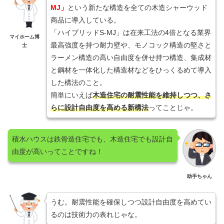
MJ」
という新たな構造を全ての木造シャーウッド
商品に導入している。
「ハイブリッドS-MJ」は在来工法の4倍となる業界
マイホーム博
最高強度を持つ耐力壁や、モノコック構造の堅さと
士
ラーメン構造の高い自由度を併せ持つ構造、集成材
と鋼材を一体化した構造材などをひっくるめて導入
した構法のこと。
簡単にいえば
木造住宅の耐震性能を維持しつつ、さ
らに設計自由度を高める新構法
ってことじゃ。
積水ハウスは鉄骨造住宅でも、木造住宅でも設計自
由度が高いってことですね！
助手ちゃん
うむ。耐震性能を確保しつつ設計自由度を高めてい
るのは技術力の表れじゃな。