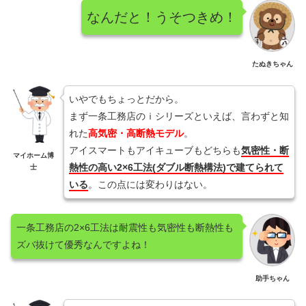
なんだと！うそつきめ！
たぬきちゃん
いやでもちょっとだから。
まず一条工務店のｉシリーズといえば、言わずと知
れた
高気密・高断熱モデル
。
アイスマートもアイキューブもどちらも
気密性・断
マイホーム博
熱性の高い2×6工法(ダブル断熱構法)で建てられて
士
いる
。この点には変わりはない。
一条工務店の2×6工法は耐震性も気密性も断熱性も
ズバ抜けて優秀なんですよね！
助手ちゃん