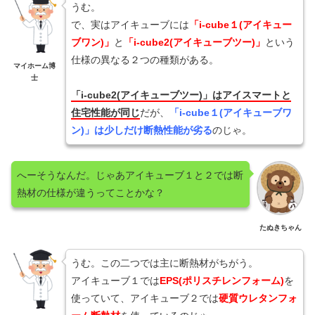
うむ。
で、実はアイキューブには
「i-cube１(アイキュー
ブワン)」
と
「i-cube2(アイキューブツー)」
という
仕様の異なる２つの種類がある。
マイホーム博
士
「i-cube2(アイキューブツー)」はアイスマートと
住宅性能が同じ
だが、
「i-cube１(アイキューブワ
ン)」は少しだけ断熱性能が劣る
のじゃ。
へーそうなんだ。じゃあアイキューブ１と２では断
熱材の仕様が違うってことかな？
たぬきちゃん
うむ。この二つでは主に断熱材がちがう。
アイキューブ１では
EPS(ポリスチレンフォーム)
を
使っていて、アイキューブ２では
硬質ウレタンフォ