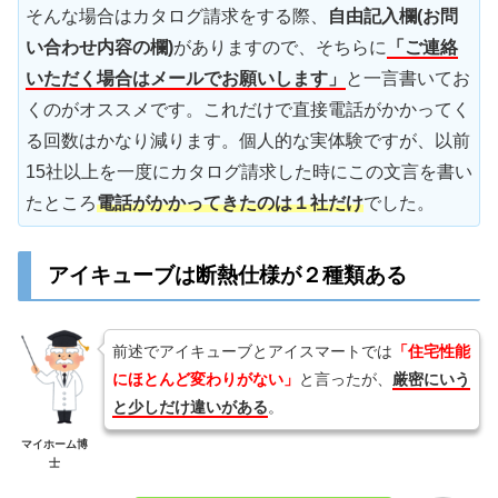
そんな場合はカタログ請求をする際、
自由記入欄(お問
い合わせ内容の欄)
がありますので、そちらに
「ご連絡
いただく場合はメールでお願いします」
と一言書いてお
くのがオススメです。これだけで直接電話がかかってく
る回数はかなり減ります。個人的な実体験ですが、以前
15社以上を一度にカタログ請求した時にこの文言を書い
たところ
電話がかかってきたのは１社だけ
でした。
アイキューブは断熱仕様が２種類ある
前述でアイキューブとアイスマートでは
「住宅性能
にほとんど変わりがない」
と言ったが、
厳密にいう
と少しだけ違いがある
。
マイホーム博
士