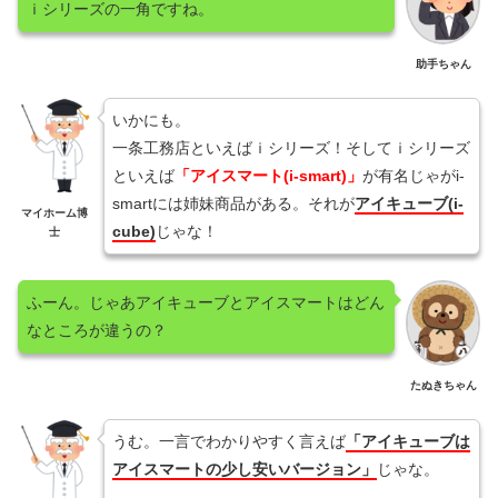
ｉシリーズの一角ですね。
助手ちゃん
いかにも。
一条工務店といえばｉシリーズ！そしてｉシリーズ
といえば
「アイスマート(i-smart)」
が有名じゃがi-
smartには姉妹商品がある。それが
アイキューブ(i-
マイホーム博
cube)
じゃな！
士
ふーん。じゃあアイキューブとアイスマートはどん
なところが違うの？
たぬきちゃん
うむ。一言でわかりやすく言えば
「アイキューブは
アイスマートの少し安いバージョン」
じゃな。