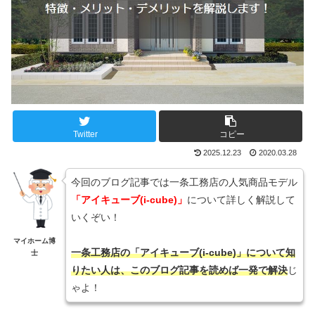
Twitter
コピー
2025.12.23
2020.03.28
今回のブログ記事では一条工務店の人気商品モデル
「アイキューブ(i-cube)」
について詳しく解説して
いくぞい！
マイホーム博
一条工務店の「アイキューブ(i-cube)」について知
士
りたい人は、このブログ記事を読めば一発で解決
じ
ゃよ！