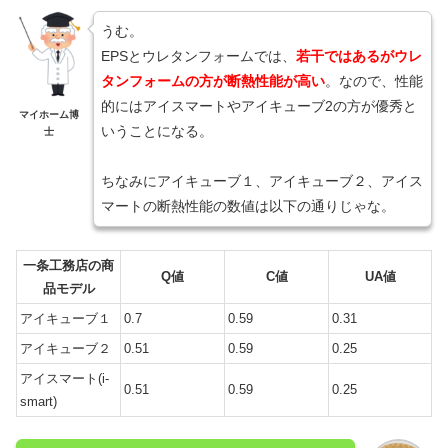
うむ。
EPSとウレタンフォームでは、
若干ではあるがウレ
タンフォームの方が断熱性能が高い
。なので、性能
的にはアイスマートやアイキューブ2の方が優秀と
マイホーム博
いうことになる。
士
ちなみにアイキューブ１、アイキューブ２、アイス
マートの断熱性能の数値は以下の通りじゃな。
一条工務店の商
Q値
C値
UA値
品モデル
アイキューブ１
0.7
0.59
0.31
アイキューブ２
0.51
0.59
0.25
アイスマート(i-
0.51
0.59
0.25
smart)