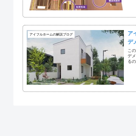
ア
アイフルホームの解説ブログ
デ
こ
デ
る