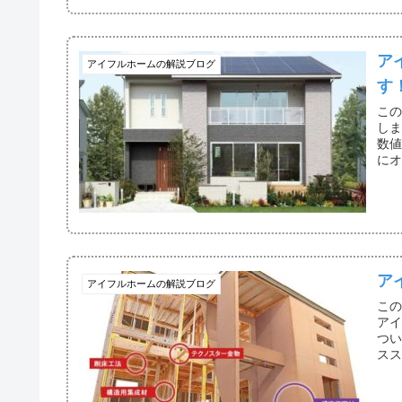
ア
アイフルホームの解説ブログ
す
こ
し
数
に
ア
アイフルホームの解説ブログ
こ
ア
つ
ス