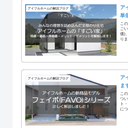
ア
アイフルホームの解説ブログ
単
この
ごい
価)
り
メ
ア
アイフルホームの解説ブログ
ま
この
つい
ト・
に