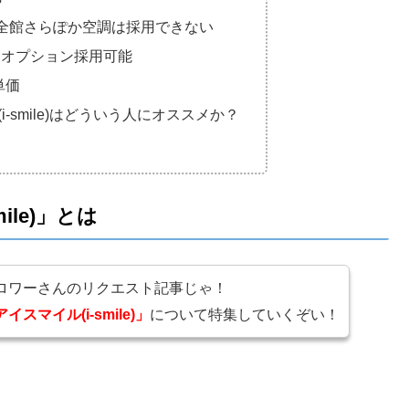
e)は全館さらぽか空調は採用できない
はオプション採用可能
単価
-smile)はどういう人にオススメか？
ile)」とは
ロワーさんのリクエスト記事じゃ！
マイル(i-smile)」
について特集していくぞい！