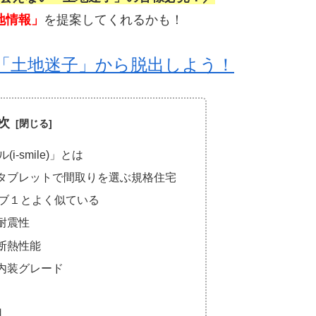
地情報」
を提案してくれるかも！
「土地迷子」から脱出しよう！
次
-smile)」とは
e)はタブレットで間取りを選ぶ規格住宅
ブ１とよく似ている
の耐震性
の断熱性能
)の内装グレード
用