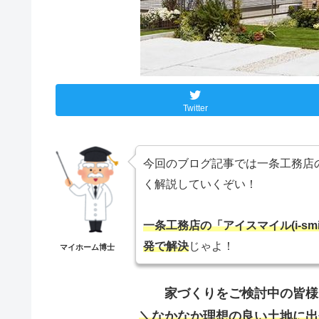
Twitter
今回のブログ記事では一条工務店
く解説していくぞい！
一条工務店の「アイスマイル(i-s
発で解決
じゃよ！
マイホーム博士
家づくりをご検討中の皆様
＼なかなか理想の良い土地に出