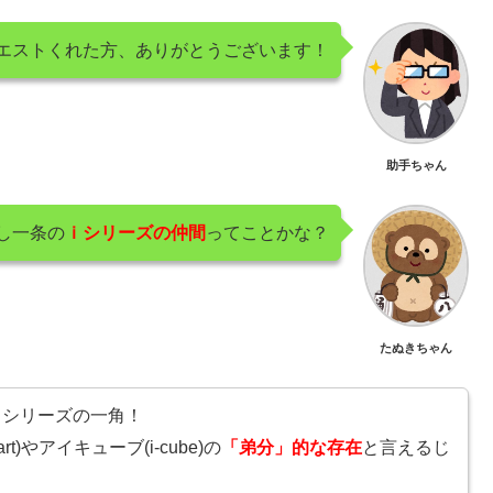
エストくれた方、ありがとうございます！
助手ちゃん
るし一条の
ｉシリーズの仲間
ってことかな？
たぬきちゃん
はｉシリーズの一角！
t)やアイキューブ(i-cube)の
「弟分」的な存在
と言えるじ