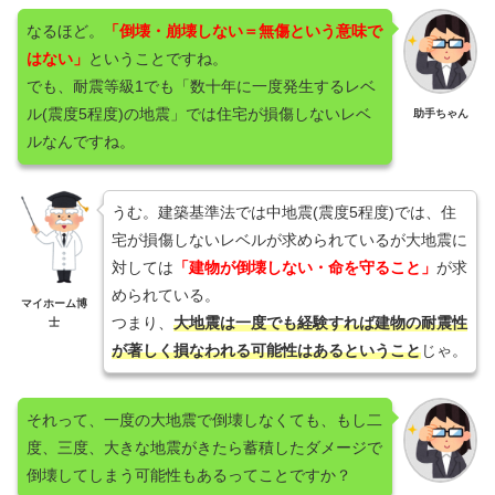
なるほど。
「倒壊・崩壊しない＝無傷という意味で
はない」
ということですね。
でも、耐震等級1でも「数十年に一度発生するレベ
ル(震度5程度)の地震」では住宅が損傷しないレベ
助手ちゃん
ルなんですね。
うむ。建築基準法では中地震(震度5程度)では、住
宅が損傷しないレベルが求められているが大地震に
対しては
「建物が倒壊しない・命を守ること」
が求
められている。
マイホーム博
つまり、
大地震は一度でも経験すれば建物の耐震性
士
が著しく損なわれる可能性はあるということ
じゃ。
それって、一度の大地震で倒壊しなくても、もし二
度、三度、大きな地震がきたら蓄積したダメージで
倒壊してしまう可能性もあるってことですか？