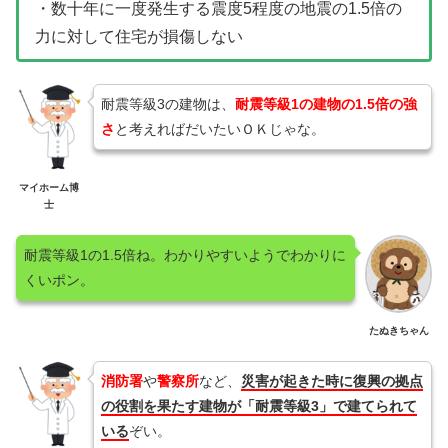
・数十年に一度発生する震度5程度の地震の1.5倍の
力に対して住宅が損傷しない
耐震等級3の建物は、
耐震等級1の建物の1.5倍の強
さ
と考えればだいたいＯＫじゃな。
マイホーム博
士
耐震等級1の1.5倍ね。わかりやすいようでわかりに
くいポン。
たぬきちゃん
消防署
や
警察所
など、
災害が起きた時に復興の拠点
の役割を果たす建物が「耐震等級3」で建てられて
いる
ぞい。