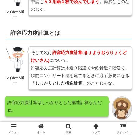
申請も
Ａ３用紙１枚で済んでしまう
。簡素なものな
のじゃ。
マイホーム博
士
許容応力度計算とは
そして次は
許容応力度計算(きょようおうりょくど
けいさん)
について。
許容応力度計算は木造３階建てや鉄骨造２階建て、
鉄筋コンクリート造を建てるときに必ず必要になる
マイホーム博
「しっかりとした構造計算」
のことじゃな。
士
許容応力度計算はしっかりとした構造計算なんだ
ね。
たぬきちゃん
メニュー
ホーム
検索
トップ
サイドバー