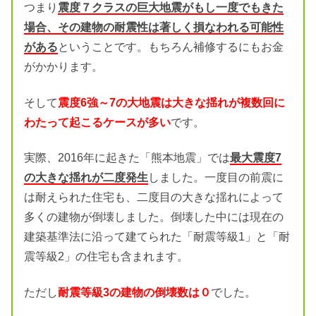
つまり
震度７クラスの巨大地震がもし一度でもきた
場合、その建物の耐震性は著しく損なわれる可能性
がある
ということです。もちろん補修するにもお金
がかかります。
そして
震度6強～7の大地震は大きな揺れが複数回に
わたって起こるケースが多い
です。
実際、2016年に起きた「熊本地震」では
最大震度7
の大きな揺れが二度発生
しました。一度目の前震に
は耐えられた住宅も、二度目の大きな揺れによって
多くの建物が倒壊しました。倒壊した中には現在の
建築基準法に沿って建てられた「耐震等級1」と「耐
震等級2」の住宅も含まれます。
ただし
耐震等級3の建物の倒壊数は０
でした。