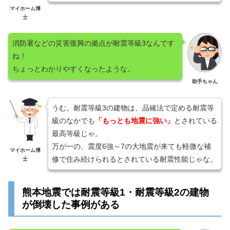
マイホーム博
士
消防署などの災害復興の拠点が耐震等級3なんです
ね！
ちょっとわかりやすくなったような。
助手ちゃん
うむ。耐震等級3の建物は、品確法で定める耐震等
級のなかでも
「もっとも地震に強い」
とされている
最高等級じゃ。
万が一の、震度6強～7の大地震が来ても軽微な補
マイホーム博
修で住み続けられるとされている耐震性能じゃな。
士
熊本地震では耐震等級1・耐震等級2の建物
が倒壊した事例がある