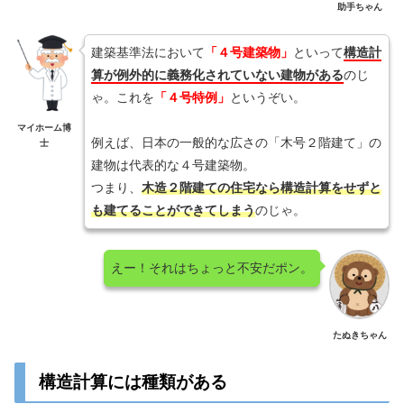
助手ちゃん
建築基準法において
「４号建築物」
といって
構造計
算が例外的に義務化されていない建物がある
のじ
ゃ。これを
「４号特例」
というぞい。
マイホーム博
例えば、日本の一般的な広さの「木号２階建て」の
士
建物は代表的な４号建築物。
つまり、
木造２階建ての住宅なら構造計算をせずと
も建てることができてしまう
のじゃ。
えー！それはちょっと不安だポン。
たぬきちゃん
構造計算には種類がある