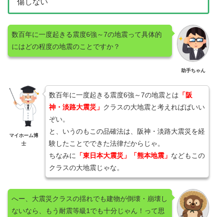
傷しない
数百年に一度起きる震度6強～7の地震って具体的
にはどの程度の地震のことですか？
助手ちゃん
数百年に一度起きる震度6強～7の地震とは
「阪
神・淡路大震災」
クラスの大地震と考えればばいい
ぞい。
と、いうのもこの品確法は、阪神・淡路大震災を経
マイホーム博
験したことでできた法律だからじゃ。
士
ちなみに
「東日本大震災」「熊本地震」
などもこの
クラスの大地震じゃな。
へー、大震災クラスの揺れでも建物が倒壊・崩壊し
ないなら、もう耐震等級1でも十分じゃん！って思