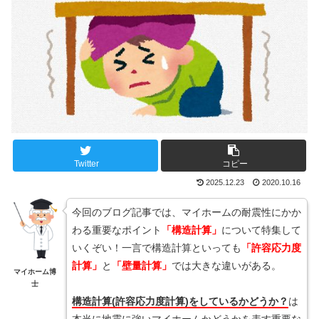
Twitter
コピー
2025.12.23
2020.10.16
今回のブログ記事では、マイホームの耐震性にかか
わる重要なポイント
「構造計算」
について特集して
いくぞい！一言で構造計算といっても
「許容応力度
計算」
と
「壁量計算」
では大きな違いがある。
マイホーム博
士
構造計算(許容応力度計算)をしているかどうか？
は