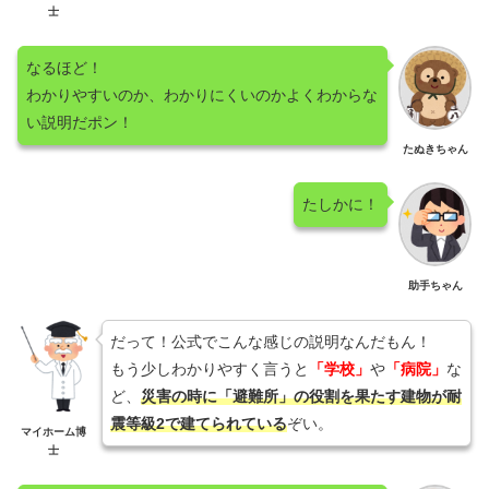
士
なるほど！
わかりやすいのか、わかりにくいのかよくわからな
い説明だポン！
たぬきちゃん
たしかに！
助手ちゃん
だって！公式でこんな感じの説明なんだもん！
もう少しわかりやすく言うと
「学校」
や
「病院」
な
ど、
災害の時に「避難所」の役割を果たす建物が耐
震等級2で建てられている
ぞい。
マイホーム博
士