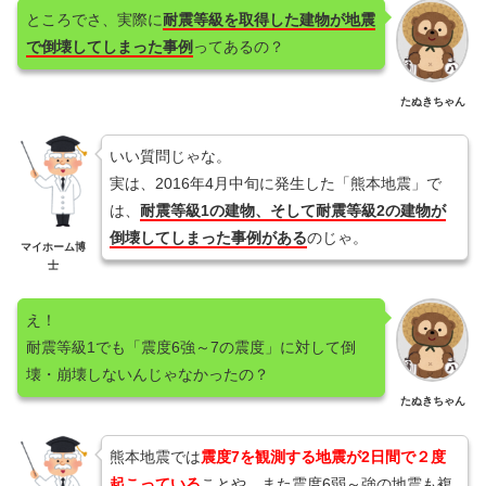
ところでさ、実際に
耐震等級を取得した建物が地震
で倒壊してしまった事例
ってあるの？
たぬきちゃん
いい質問じゃな。
実は、2016年4月中旬に発生した「熊本地震」で
は、
耐震等級1の建物、そして耐震等級2の建物が
倒壊してしまった事例がある
のじゃ。
マイホーム博
士
え！
耐震等級1でも「震度6強～7の震度」に対して倒
壊・崩壊しないんじゃなかったの？
たぬきちゃん
熊本地震では
震度7を観測する地震が2日間で２度
起こっている
ことや、また震度6弱～強の地震も複