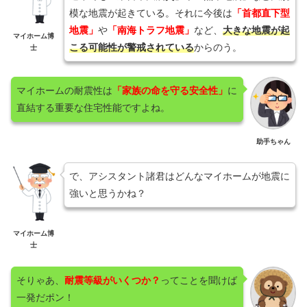
模な地震が起きている。それに今後は
「首都直下型
地震」
や
「南海トラフ地震」
など、
大きな地震が起
マイホーム博
こる可能性が警戒されている
からのう。
士
マイホームの耐震性は
「家族の命を守る安全性」
に
直結する重要な住宅性能ですよね。
助手ちゃん
で、アシスタント諸君はどんなマイホームが地震に
強いと思うかね？
マイホーム博
士
そりゃあ、
耐震等級がいくつか？
ってことを聞けば
一発だポン！