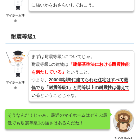
に強いかをおさらいしておこう。
マイホーム博
士
耐震等級1
まずは耐震等級1についてじゃ。
耐震等級1の建物は
「建築基準法における耐震性能
を満たしている」
ということ。
つまり、
2000年以降に建てられた住宅はすべて最
マイホーム博
低でも「耐震等級1」と同等以上の耐震性は備えて
士
いる
ということじゃな。
そうなんだ！じゃあ、最近のマイホームはぜんぶ最
低でも耐震等級1の強さはあるんだね！
たぬきちゃん