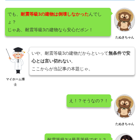
でも、
耐震等級3の建物は倒壊しなかった
んでし
ょ？
じゃあ、耐震等級3の建物なら安心だポン！
たぬきちゃん
いや、耐震等級3の建物だからといって
無条件で安
心とは言い切れない
。
ここからが当記事の本題じゃ。
マイホーム博
士
え！？そうなの？！
たぬきちゃん
耐震等級3は最高等級ですよ？