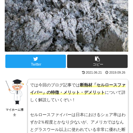
Twitter
コピー
2021.06.21
2019.09.26
では今回のブログ記事では
断熱材「セルロースファ
イバー」の特徴・メリット・デメリット
について詳
しく解説していくぞい！
マイホーム博
セルロースファイバーは日本におけるシェア率はわ
士
ずか2％程度とかなり少ないが、アメリカではなん
とグラスウール以上に使われている非常に優れた断