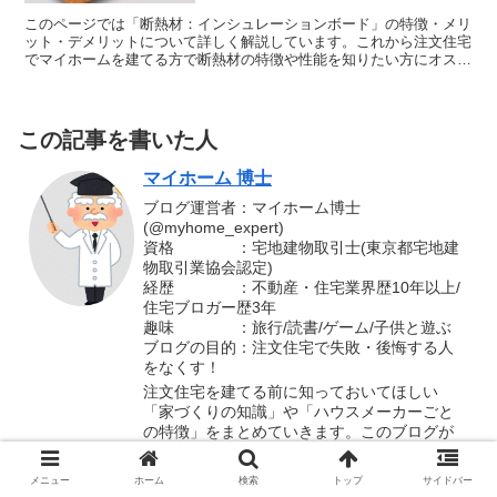
このページでは「断熱材：インシュレーションボード」の特徴・メリ
ット・デメリットについて詳しく解説しています。これから注文住宅
でマイホームを建てる方で断熱材の特徴や性能を知りたい方にオスス
メのブログ記事です。
この記事を書いた人
マイホーム 博士
ブログ運営者：マイホーム博士
(@myhome_expert)
資格 ：宅地建物取引士(東京都宅地建
物取引業協会認定)
経歴 ：不動産・住宅業界歴10年以上/
住宅ブロガー歴3年
趣味 ：旅行/読書/ゲーム/子供と遊ぶ
ブログの目的：注文住宅で失敗・後悔する人
をなくす！
注文住宅を建てる前に知っておいてほしい
「家づくりの知識」や「ハウスメーカーごと
の特徴」をまとめていきます。このブログが
多くの人のマイホーム計画のお役にたてば嬉
しい限りです。
メニュー
ホーム
検索
トップ
サイドバー