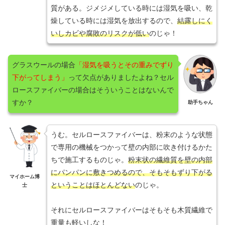
質がある。ジメジメしている時には湿気を吸い、乾
燥している時には湿気を放出するので、
結露しにく
いしカビや腐敗のリスクが低い
のじゃ！
グラスウールの場合
「湿気を吸うとその重みでずり
下がってしまう」
って欠点がありましたよね？セル
ロースファイバーの場合はそういうことはないんで
すか？
助手ちゃん
うむ。セルロースファイバーは、粉末のような状態
で専用の機械をつかって壁の内部に吹き付けるかた
ちで施工するものじゃ。
粉末状の繊維質を壁の内部
にパンパンに敷きつめるので、そもそもずり下がる
マイホーム博
ということはほとんどない
のじゃ。
士
それにセルロースファイバーはそもそも木質繊維で
重量も軽いしな！