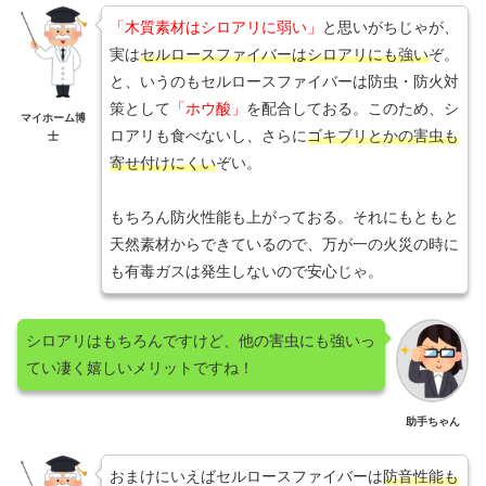
「木質素材はシロアリに弱い」
と思いがちじゃが、
実は
セルロースファイバーはシロアリにも強い
ぞ。
と、いうのもセルロースファイバーは防虫・防火対
策として
「ホウ酸」
を配合しておる。このため、シ
マイホーム博
ロアリも食べないし、さらに
ゴキブリとかの害虫も
士
寄せ付けにくい
ぞい。
もちろん防火性能も上がっておる。それにもともと
天然素材からできているので、万が一の火災の時に
も有毒ガスは発生しないので安心じゃ。
シロアリはもちろんですけど、他の害虫にも強いっ
てい凄く嬉しいメリットですね！
助手ちゃん
おまけにいえばセルロースファイバーは
防音性能も