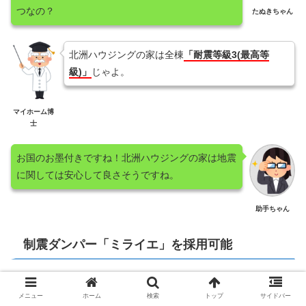
つなの？
たぬきちゃん
北洲ハウジングの家は全棟
「耐震等級3(最高等
級)」
じゃよ。
マイホーム博
士
お国のお墨付きですね！北洲ハウジングの家は地震
に関しては安心して良さそうですね。
助手ちゃん
制震ダンパー「ミライエ」を採用可能
北洲ハウジングは、地震に強い2×6工法で家を建て
メニュー
ホーム
検索
トップ
サイドバー
ており全棟「耐震等級3(最高等級)」だが、さらに