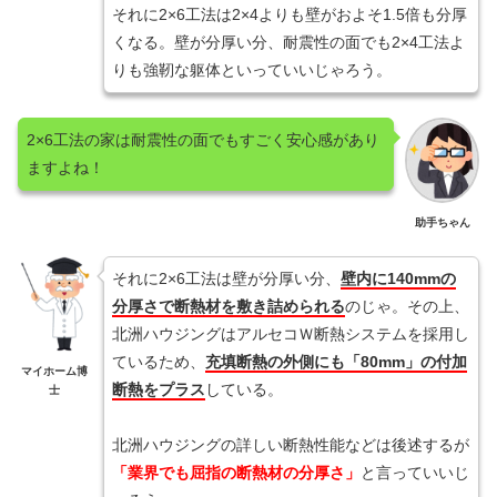
それに2×6工法は2×4よりも壁がおよそ1.5倍も分厚
くなる。壁が分厚い分、耐震性の面でも2×4工法よ
りも強靭な躯体といっていいじゃろう。
2×6工法の家は耐震性の面でもすごく安心感があり
ますよね！
助手ちゃん
それに2×6工法は壁が分厚い分、
壁内に140mmの
分厚さで断熱材を敷き詰められる
のじゃ。その上、
北洲ハウジングはアルセコＷ断熱システムを採用し
ているため、
充填断熱の外側にも「80mm」の付加
マイホーム博
断熱をプラス
している。
士
北洲ハウジングの詳しい断熱性能などは後述するが
「業界でも屈指の断熱材の分厚さ」
と言っていいじ