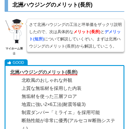
北洲ハウジングのメリット(長所)
さて北洲ハウジングの工法と坪単価をザックリ説明
したので、次は具体的な
メリット(長所)
と
デメリッ
ト(短所)
について解説していくぞい。まずは北洲ハ
ウジングのメリット(長所)から解説していこう。
マイホーム博
士
北洲ハウジングのメリット(長所)
北欧風のおしゃれな外観
上質な無垢材を採用した内装
無垢材を使った三層フロア
地震に強い2×6工法(耐震等級3)
制震ダンパー「ミライエ」を採用可能
断熱性能が非常に優秀(アルセコＷ断熱システ
ム)