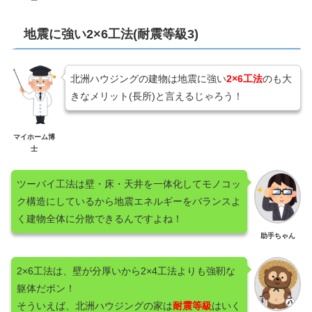
地震に強い2×6工法(耐震等級3)
北洲ハウジングの建物は地震に強い
2×6工法
のも大
きなメリット(長所)と言えるじゃろう！
マイホーム博
士
ツーバイ工法は壁・床・天井を一体化してモノコッ
ク構造にしているから地震エネルギーをバランスよ
く建物全体に分散できるんですよね！
助手ちゃん
2×6工法は、壁が分厚いから2×4工法よりも強靭な
躯体だポン！
そういえば、北洲ハウジングの家は
耐震等級
はいく