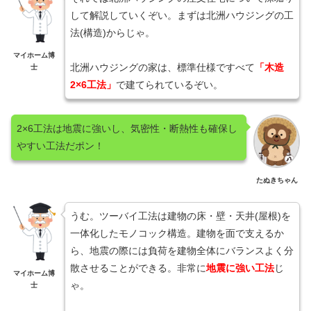
して解説していくぞい。まずは北洲ハウジングの工
法(構造)からじゃ。
マイホーム博
北洲ハウジングの家は、標準仕様ですべて
「木造
士
2×6工法」
で建てられているぞい。
2×6工法は地震に強いし、気密性・断熱性も確保し
やすい工法だポン！
たぬきちゃん
うむ。ツーバイ工法は建物の床・壁・天井(屋根)を
一体化したモノコック構造。建物を面で支えるか
ら、地震の際には負荷を建物全体にバランスよく分
散させることができる。非常に
地震に強い工法
じ
マイホーム博
ゃ。
士