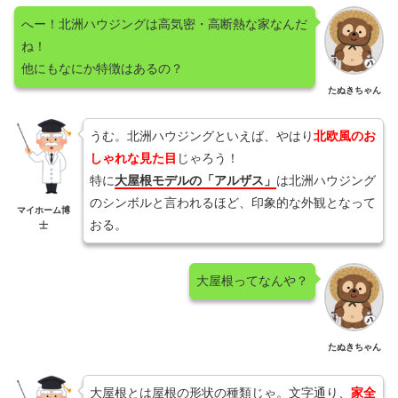
へー！北洲ハウジングは高気密・高断熱な家なんだ
ね！
他にもなにか特徴はあるの？
たぬきちゃん
うむ。北洲ハウジングといえば、やはり
北欧風のお
しゃれな見た目
じゃろう！
特に
大屋根モデルの「アルザス」
は北洲ハウジング
のシンボルと言われるほど、印象的な外観となって
マイホーム博
おる。
士
大屋根ってなんや？
たぬきちゃん
大屋根とは屋根の形状の種類じゃ。文字通り、
家全