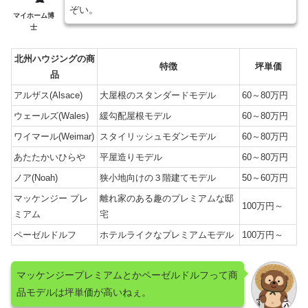
ぞい。
マイホーム博
士
北州ハウジングの商
特徴
坪単価
品
アルザス(Alsace)
大屋根のスタンダードモデル
60～80万円
ウェールズ(Wales)
緩勾配屋根モデル
60～80万円
ワイマール(Weimar)
スタイリッシュモダンモデル
60～80万円
あたたかいひらや
平屋造りモデル
60～80万円
ノア(Noah)
狭小地向けの３階建てモデル
50～60万円
マッケンジー プレ
離れ家のある趣のプレミアムな邸
100万円～
ミアム
宅
ペーゼルドルフ
ホテルライクなプレミアムモデル
100万円～
マッケンジープレミアムとかペーゼルドルフって商
品モデルは坪単価が高いねぇ。