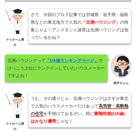
さて、今回のブログ記事では宮城県・岩手県・福島
県などの東北地方で人気の
「北洲ハウジング」
の特
集じゃよ！アシスタント諸君は北洲ハウジングは知
っているかね？
マイホーム博
士
北洲ハウジングって
「UA値ランキングページ」
で
けっこう上位にランクインしていたハウスメーカー
ですよね！
助手ちゃん
うむ。その通りじゃ。北洲ハウジングはさすが東北
で人気のハウスメーカーだけあって
高気密・高断熱
の住宅
を手掛けておるぞい。特に
断熱性能(UA値)
はかなり優秀
じゃな！
マイホーム博
士