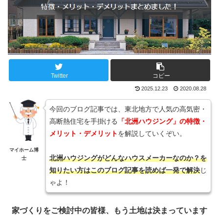
Twitter
コピー
2025.12.23
2020.08.28
今回のブログ記事では、東北地方で人気の高気密・
高断熱住宅を手掛ける
「北洲ハウジング」の特徴・
メリット・デメリット
を解説していくぞい。
マイホーム博
北洲ハウジングがどんなハウスメーカーなのか？を
士
知りたい方はこのブログ記事を読めば一発で解決
じ
ゃよ！
家づくりをご検討中の皆様、もう土地は決まっています