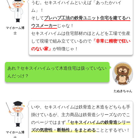
うむ。セキスイハイムといえば「あったかハイ
ム」！
そして
プレハブ工法の鉄骨ユニット住宅を建てるハ
ウスメーカー
じゃな！
マイホーム博
セキスイハイムは住宅部材のほとんどを工場で生産
士
して現場で組み立てているので
「非常に精密で狂い
のない家」
が特徴じゃ！
あれ？セキスイハイムって木造住宅は扱っていない
んだっけ？
たぬきちゃん
いや、セキスイハイムは鉄骨造と木造をどちらも手
掛けているが、主力商品は鉄骨造シリーズなのでこ
のページではまず
「セキスイハイムの鉄骨造シリー
ズの気密性・断熱性」をまとめる
こととするぞい！
マイホーム博
士