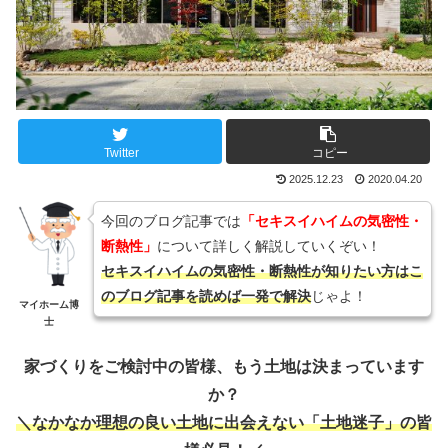
Twitter
コピー
2025.12.23
2020.04.20
今回のブログ記事では
「セキスイハイムの気密性・
断熱性」
について詳しく解説していくぞい！
セキスイハイムの気密性・断熱性が知りたい方はこ
のブログ記事を読めば一発で解決
じゃよ！
マイホーム博
士
家づくりをご検討中の皆様、もう土地は決まっています
か？
＼なかなか理想の良い土地に出会えない「土地迷子」の皆