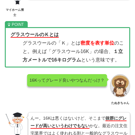
マイホーム博
士
グラスウールのＫとは
グラスウールの「Ｋ」とは
密度を表す単位
のこ
と。例えば「グラスウール16K」の場合、
１立
方メートルで16キログラム
という意味です。
16Kってグレード良いやつなんだっけ？
たぬきちゃん
んー。16Kは悪くはないけど、そこまで
抜群にグレ
ードが高いというわけでもない
かな。最近の注文住
宅業界ではよく使われる割と一般的なグラスウール