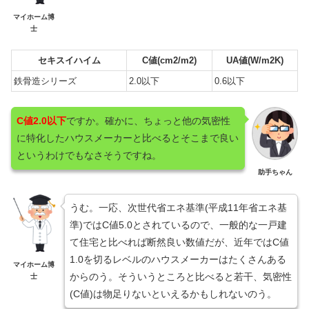
マイホーム博
士
セキスイハイム
C値(cm2/m2)
UA値(W/m2K)
鉄骨造シリーズ
2.0以下
0.6以下
C値2.0以下
ですか。確かに、ちょっと他の気密性
に特化したハウスメーカーと比べるとそこまで良い
というわけでもなさそうですね。
助手ちゃん
うむ。一応、次世代省エネ基準(平成11年省エネ基
準)ではC値5.0とされているので、一般的な一戸建
て住宅と比べれば断然良い数値だが、近年ではC値
1.0を切るレベルのハウスメーカーはたくさんある
マイホーム博
からのう。そういうところと比べると若干、気密性
士
(C値)は物足りないといえるかもしれないのう。