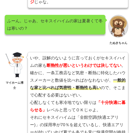
ジ
じゃな。
ふーん。じゃあ、セキスイハイムの家は夏暑くて冬
は寒いの？
たぬきちゃん
いや、誤解のないように言っておくがセキスイハイ
ムの家も
断熱性が悪いというわけでは決してない
。
確かに、一条工務店など気密・断熱に特化したハウ
スメーカーと数値を比べればかなわないが、
一般的
マイホーム博
な家と比べれば気密性・断熱性も高い
ので、そこま
士
で心配する必要はないぞい。
心配しなくても寒冷地でない限りは
「十分快適に暮
らせる」
レベルと思ってＯＫじゃよ。
それにセキスイハイムは「全館空調(快適エアリ
ー)」の採用率が70％を超えているし、快適エアリ
ーが付いていれば夏でも冬でも常に快適空間が維持