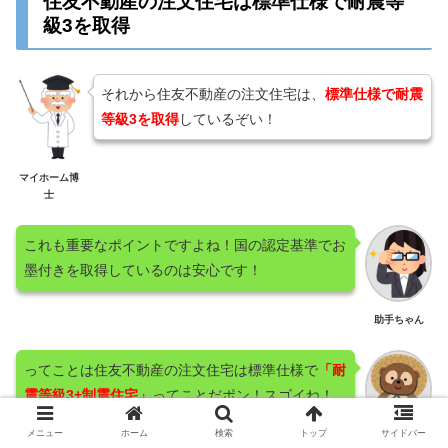
住友不動産の注文住宅は標準仕様で耐震等
級3を取得
それから住友不動産の注文住宅は、
標準仕様で耐震
等級3を取得
しているぞい！
マイホーム博
士
これも重要なポイントですよね！国の認定基準でお
墨付きを取得しているのは安心です！
助手ちゃん
ってことは住友不動産の注文住宅は標準仕様で
「耐
震等級3+制震住宅」
ってことだポン！スゴイね！
メニュー
ホーム
検索
トップ
サイドバー
たぬきちゃん