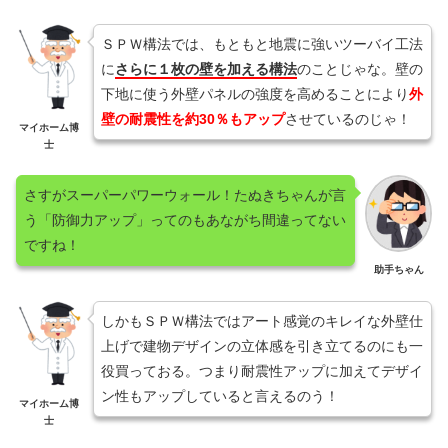
ＳＰＷ構法では、もともと地震に強いツーバイ工法
に
さらに１枚の壁を加える構法
のことじゃな。壁の
下地に使う外壁パネルの強度を高めることにより
外
壁の耐震性を約30％もアップ
させているのじゃ！
マイホーム博
士
さすがスーパーパワーウォール！たぬきちゃんが言
う「防御力アップ」ってのもあながち間違ってない
ですね！
助手ちゃん
しかもＳＰＷ構法ではアート感覚のキレイな外壁仕
上げで建物デザインの立体感を引き立てるのにも一
役買っておる。つまり耐震性アップに加えてデザイ
ン性もアップしていると言えるのう！
マイホーム博
士