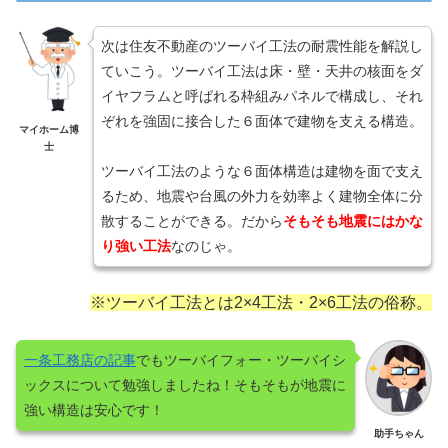
次は住友不動産のツーバイ工法の耐震性能を解説し
ていこう。ツーバイ工法は床・壁・天井の核面をダ
イヤフラムと呼ばれる枠組みパネルで構成し、それ
ぞれを強固に接合した６面体で建物を支える構造。
マイホーム博
士
ツーバイ工法のような６面体構造は建物を面で支え
るため、地震や台風の外力を効率よく建物全体に分
散することができる。だから
そもそも地震にはかな
り強い工法
なのじゃ。
※ツーバイ工法とは2×4工法・2×6工法の俗称。
一条工務店の記事
でもツーバイフォー・ツーバイシ
ックスについて勉強しましたね！そもそもが地震に
強い構造は安心です！
助手ちゃん