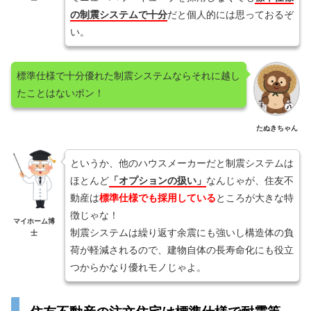
の制震システムで十分
だと個人的には思っておるぞ
い。
標準仕様で十分優れた制震システムならそれに越し
たことはないポン！
たぬきちゃん
というか、他のハウスメーカーだと制震システムは
ほとんど
「オプションの扱い」
なんじゃが、住友不
動産は
標準仕様でも採用している
ところが大きな特
徴じゃな！
マイホーム博
制震システムは繰り返す余震にも強いし構造体の負
士
荷が軽減されるので、建物自体の長寿命化にも役立
つからかなり優れモノじゃよ。