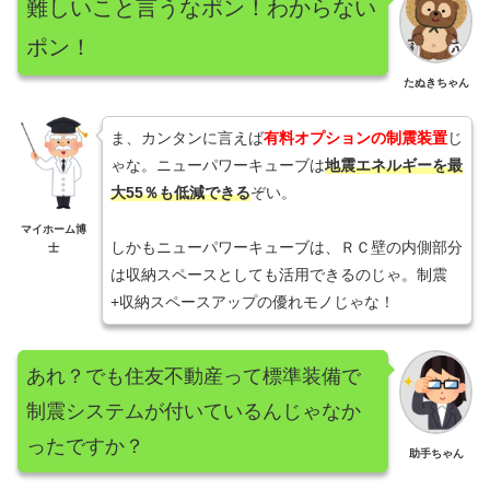
難しいこと言うなポン！わからない
ポン！
たぬきちゃん
ま、カンタンに言えば
有料オプションの制震装置
じ
ゃな。ニューパワーキューブは
地震エネルギーを最
大55％も低減できる
ぞい。
マイホーム博
しかもニューパワーキューブは、ＲＣ壁の内側部分
士
は収納スペースとしても活用できるのじゃ。制震
+収納スペースアップの優れモノじゃな！
あれ？でも住友不動産って標準装備で
制震システムが付いているんじゃなか
ったですか？
助手ちゃん