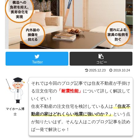
Twitter
コピー
2025.12.23
2019.10.24
それでは今回のブログ記事では住友不動産が手掛け
る注文住宅の
「耐震性能」
について詳しく解説して
いくぞい！
住友不動産の注文住宅を検討している人は
「住友不
マイホーム博
動産の家はどれくらい地震に強いのか？」
という点
士
が知りたいはず。そんな人はこのブログ記事を読め
ば一発で解決じゃ！