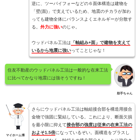
逆に、ツーバイフォーなどの６面体構造は建物を
「壁(面)」で支えているため、地震のチカラが加わ
っても建物全体にバランスよくエネルギーが分散す
る。
外力に強い
のじゃ。
ウッドパネル工法は
「軸組み+面」で建物を支えて
いるから地震に強い
ってことじゃな！
住友不動産のウッドパネル工法は一般的な在来工法
に比べてかなり地震には強そうですね！
助手ちゃん
さらにウッドパネル工法は軸組接合部を構造用接合
金物で強固に緊結している。これにより、断面欠損
を最小限に抑えて
接合部の強度は従来の在来工法の
およそ1.5倍
になっているぞい。面構造をプラスし
マイホーム博