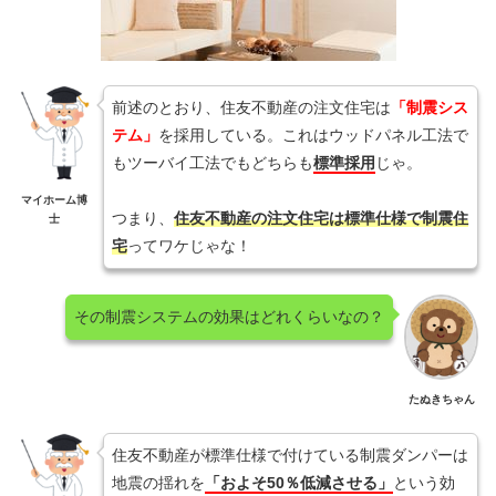
前述のとおり、住友不動産の注文住宅は
「制震シス
テム」
を採用している。これはウッドパネル工法で
もツーバイ工法でもどちらも
標準採用
じゃ。
マイホーム博
つまり、
住友不動産の注文住宅は標準仕様で制震住
士
宅
ってワケじゃな！
その制震システムの効果はどれくらいなの？
たぬきちゃん
住友不動産が標準仕様で付けている制震ダンパーは
地震の揺れを
「およそ50％低減させる」
という効