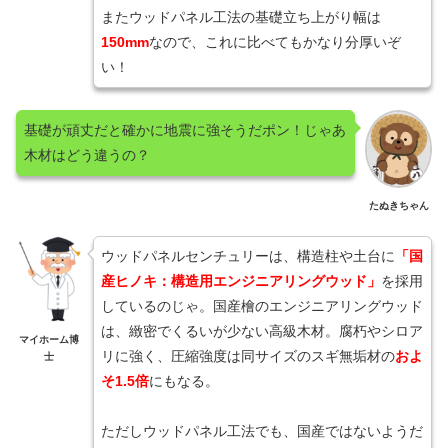
またウッドパネル工法の基礎立ち上がり幅は
150mm
なので、これに比べてもかなり分厚いぞ
い！
基礎が頑丈だと確かに地震に強そうだポン！じゃあ
木材はどう違うの？
たぬきちゃん
ウッドパネルセンチュリーは、構造柱や土台に
「国
産ヒノキ：構造用エンジニアリングウッド」
を採用
しているのじゃ。国産檜のエンジニアリングウッド
は、緻密でくるいが少ない高級木材。腐朽やシロア
マイホーム博
リに強く、圧縮強度は同サイズのスギ無垢材の
およ
士
そ1.5倍
にもなる。
ただしウッドパネル工法でも、国産ではないようだ