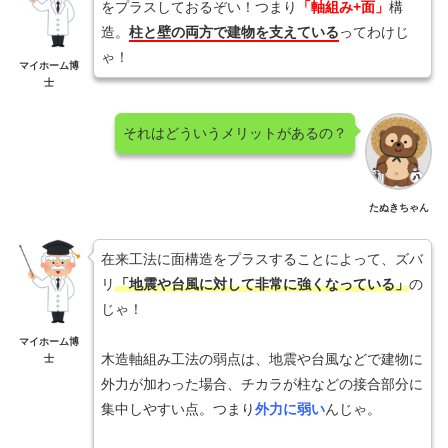
をプラスしておるぞい！つまり
「軸組み+面」
構
造。
柱と壁の両方で建物を支えている
ってわけじ
ゃ！
マイホーム博
士
それはどういうメリットがあるの？
たぬきちゃん
在来工法に面構造をプラスすることによって、ズバ
リ
「地震や台風に対して非常に強くなっている」
の
じゃ！
マイホーム博
木造軸組み工法の弱点は、地震や台風などで建物に
士
外力が加わった場合、チカラが柱などの接合部分に
集中しやすい点。つまり
外力に弱い
んじゃ。