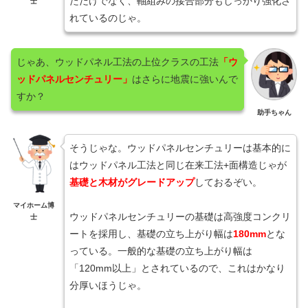
ただけでなく、軸組みの接合部分もしっかり強化さ
士
れているのじゃ。
じゃあ、ウッドパネル工法の上位クラスの工法
「ウ
ッドパネルセンチュリー」
はさらに地震に強いんで
すか？
助手ちゃん
そうじゃな。ウッドパネルセンチュリーは基本的に
はウッドパネル工法と同じ在来工法+面構造じゃが
基礎と木材がグレードアップ
しておるぞい。
マイホーム博
ウッドパネルセンチュリーの基礎は高強度コンクリ
士
ートを採用し、基礎の立ち上がり幅は
180mm
とな
っている。一般的な基礎の立ち上がり幅は
「120mm以上」とされているので、これはかなり
分厚いほうじゃ。