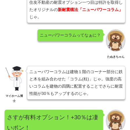
住友不動産の耐震オプション一つ目は特許を取得し
たオリジナルの
新耐震構法「ニューパワーコラム」
じゃ。
ニューパワーコラムってなぁに？
たぬきちゃん
ニューパワーコラムは建物１階のコーナー部分に鉄
と木を組み合わせた「コラム(柱)」じゃ。強度の高
いコラムを建物の四隅に配置することでさらに耐震
性能が30％もアップするのじゃ。
マイホーム博
士
さすが有料オプション！+30％は凄
いポン！